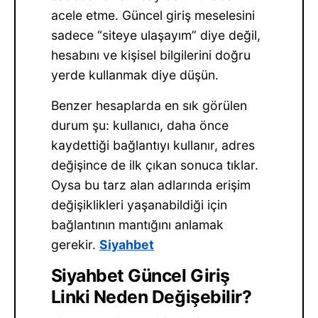
acele etme. Güncel giriş meselesini
sadece “siteye ulaşayım” diye değil,
hesabını ve kişisel bilgilerini doğru
yerde kullanmak diye düşün.
Benzer hesaplarda en sık görülen
durum şu: kullanıcı, daha önce
kaydettiği bağlantıyı kullanır, adres
değişince de ilk çıkan sonuca tıklar.
Oysa bu tarz alan adlarında erişim
değişiklikleri yaşanabildiği için
bağlantının mantığını anlamak
gerekir.
Siyahbet
Siyahbet Güncel Giriş
Linki Neden Değişebilir?