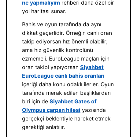
ne yapmalıyım
rehberi daha özel bir
yol haritası sunar.
Bahis ve oyun tarafında da aynı
dikkat geçerlidir. Örneğin canlı oran
takip ediyorsan hız önemli olabilir,
ama hız güvenlik kontrolünü
ezmemeli. EuroLeague maçları için
oran takibi yapıyorsan
Siyahbet
EuroLeague canlı bahis oranları
içeriği daha konu odaklı ilerler. Oyun
tarafında merak edilen başlıklardan
biri için de
Siyahbet Gates of
Olympus çarpan hilesi
yazısında
gerçekçi beklentiyle hareket etmek
gerektiği anlatılır.