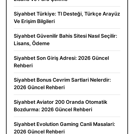
Siyahbet Türkiye: Tl Desteği, Türkçe Arayüz
Ve Erişim Bilgileri
Siyahbet Güvenilir Bahis Sitesi Nasıl Seçilir:
Lisans, Ödeme
Siyahbet Son Giriş Adresi: 2026 Güncel
Rehberi
Siyahbet Bonus Cevrim Sartlari Nelerdir:
2026 Güncel Rehberi
Siyahbet Aviator 200 Oranda Otomatik
Bozdurma: 2026 Güncel Rehberi
Siyahbet Evolution Gaming Canli Masalari:
2026 Güncel Rehberi