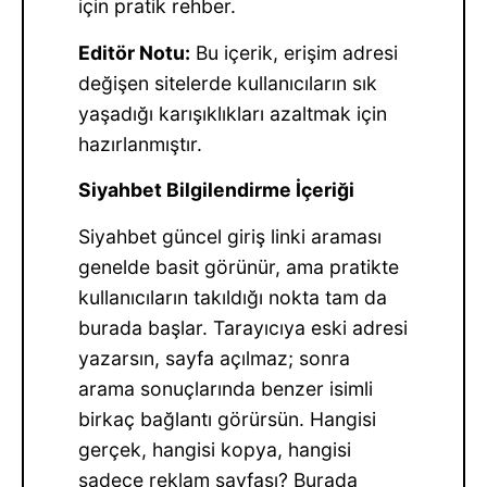
için pratik rehber.
Editör Notu:
Bu içerik, erişim adresi
değişen sitelerde kullanıcıların sık
yaşadığı karışıklıkları azaltmak için
hazırlanmıştır.
Siyahbet Bilgilendirme İçeriği
Siyahbet güncel giriş linki araması
genelde basit görünür, ama pratikte
kullanıcıların takıldığı nokta tam da
burada başlar. Tarayıcıya eski adresi
yazarsın, sayfa açılmaz; sonra
arama sonuçlarında benzer isimli
birkaç bağlantı görürsün. Hangisi
gerçek, hangisi kopya, hangisi
sadece reklam sayfası? Burada