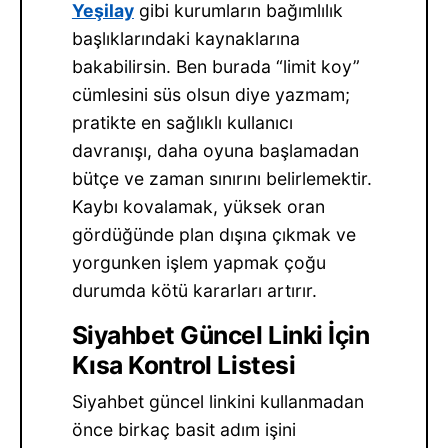
Yeşilay
gibi kurumların bağımlılık
başlıklarındaki kaynaklarına
bakabilirsin. Ben burada “limit koy”
cümlesini süs olsun diye yazmam;
pratikte en sağlıklı kullanıcı
davranışı, daha oyuna başlamadan
bütçe ve zaman sınırını belirlemektir.
Kaybı kovalamak, yüksek oran
gördüğünde plan dışına çıkmak ve
yorgunken işlem yapmak çoğu
durumda kötü kararları artırır.
Siyahbet Güncel Linki İçin
Kısa Kontrol Listesi
Siyahbet güncel linkini kullanmadan
önce birkaç basit adım işini