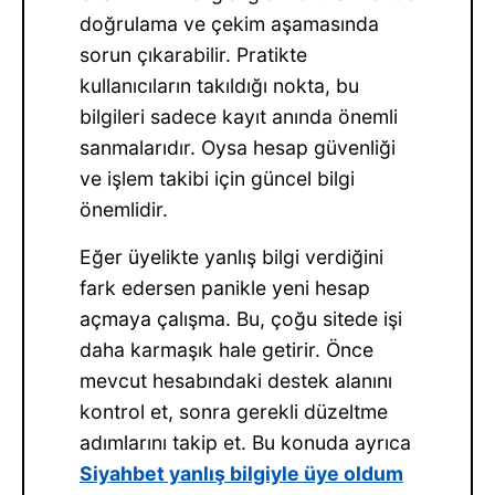
doğrulama ve çekim aşamasında
sorun çıkarabilir. Pratikte
kullanıcıların takıldığı nokta, bu
bilgileri sadece kayıt anında önemli
sanmalarıdır. Oysa hesap güvenliği
ve işlem takibi için güncel bilgi
önemlidir.
Eğer üyelikte yanlış bilgi verdiğini
fark edersen panikle yeni hesap
açmaya çalışma. Bu, çoğu sitede işi
daha karmaşık hale getirir. Önce
mevcut hesabındaki destek alanını
kontrol et, sonra gerekli düzeltme
adımlarını takip et. Bu konuda ayrıca
Siyahbet yanlış bilgiyle üye oldum