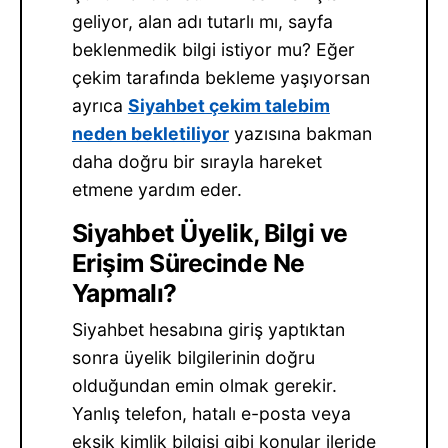
geliyor, alan adı tutarlı mı, sayfa
beklenmedik bilgi istiyor mu? Eğer
çekim tarafında bekleme yaşıyorsan
ayrıca
Siyahbet çekim talebim
neden bekletiliyor
yazısına bakman
daha doğru bir sırayla hareket
etmene yardım eder.
Siyahbet Üyelik, Bilgi ve
Erişim Sürecinde Ne
Yapmalı?
Siyahbet hesabına giriş yaptıktan
sonra üyelik bilgilerinin doğru
olduğundan emin olmak gerekir.
Yanlış telefon, hatalı e-posta veya
eksik kimlik bilgisi gibi konular ileride