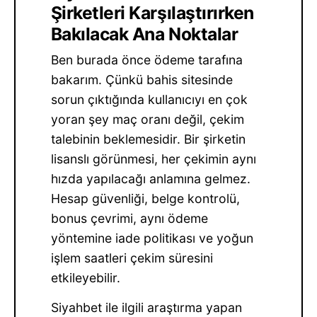
Şirketleri Karşılaştırırken
Bakılacak Ana Noktalar
Ben burada önce ödeme tarafına
bakarım. Çünkü bahis sitesinde
sorun çıktığında kullanıcıyı en çok
yoran şey maç oranı değil, çekim
talebinin beklemesidir. Bir şirketin
lisanslı görünmesi, her çekimin aynı
hızda yapılacağı anlamına gelmez.
Hesap güvenliği, belge kontrolü,
bonus çevrimi, aynı ödeme
yöntemine iade politikası ve yoğun
işlem saatleri çekim süresini
etkileyebilir.
Siyahbet ile ilgili araştırma yapan