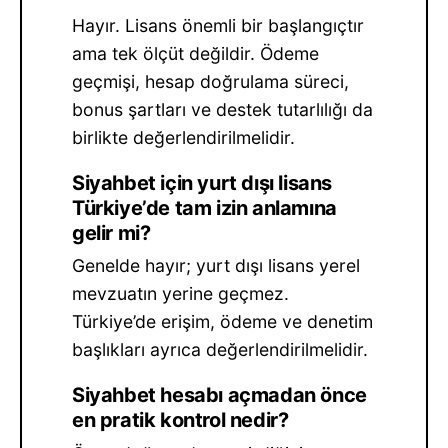
Hayır. Lisans önemli bir başlangıçtır
ama tek ölçüt değildir. Ödeme
geçmişi, hesap doğrulama süreci,
bonus şartları ve destek tutarlılığı da
birlikte değerlendirilmelidir.
Siyahbet için yurt dışı lisans
Türkiye’de tam izin anlamına
gelir mi?
Genelde hayır; yurt dışı lisans yerel
mevzuatın yerine geçmez.
Türkiye’de erişim, ödeme ve denetim
başlıkları ayrıca değerlendirilmelidir.
Siyahbet hesabı açmadan önce
en pratik kontrol nedir?