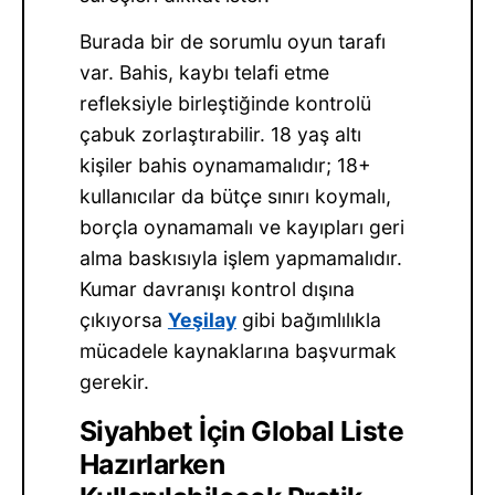
Burada bir de sorumlu oyun tarafı
var. Bahis, kaybı telafi etme
refleksiyle birleştiğinde kontrolü
çabuk zorlaştırabilir. 18 yaş altı
kişiler bahis oynamamalıdır; 18+
kullanıcılar da bütçe sınırı koymalı,
borçla oynamamalı ve kayıpları geri
alma baskısıyla işlem yapmamalıdır.
Kumar davranışı kontrol dışına
çıkıyorsa
Yeşilay
gibi bağımlılıkla
mücadele kaynaklarına başvurmak
gerekir.
Siyahbet İçin Global Liste
Hazırlarken