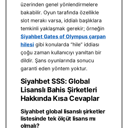
üzerinden genel yönlendirmelere
bakabilir. Oyun tarafında özellikle
slot merakı varsa, iddialı başlıklara
temkinli yaklaşmak gerekir; örneğin
Siyahbet Gates of Olympus çarpan
hilesi
gibi konularda “hile” iddiası
çoğu zaman kullanıcıyı yanıltan bir
dildir. Şans oyunlarında sonucu
garanti eden yöntem yoktur.
Siyahbet SSS: Global
Lisanslı Bahis Şirketleri
Hakkında Kısa Cevaplar
Siyahbet global lisanslı şirketler
listesinde tek ölçüt lisans mı
olmalı?