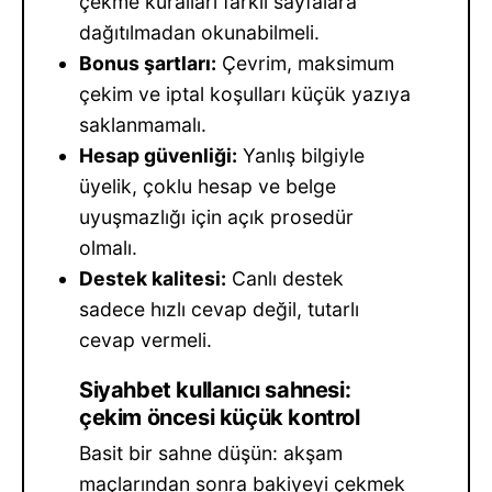
çekme kuralları farklı sayfalara
dağıtılmadan okunabilmeli.
Bonus şartları:
Çevrim, maksimum
çekim ve iptal koşulları küçük yazıya
saklanmamalı.
Hesap güvenliği:
Yanlış bilgiyle
üyelik, çoklu hesap ve belge
uyuşmazlığı için açık prosedür
olmalı.
Destek kalitesi:
Canlı destek
sadece hızlı cevap değil, tutarlı
cevap vermeli.
Siyahbet kullanıcı sahnesi:
çekim öncesi küçük kontrol
Basit bir sahne düşün: akşam
maçlarından sonra bakiyeyi çekmek