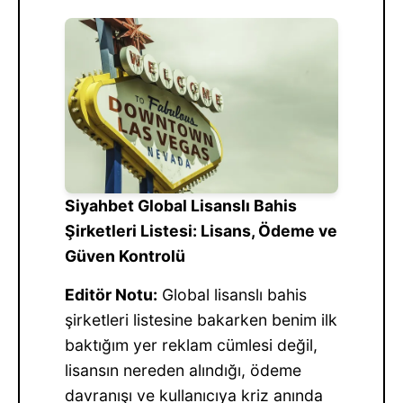
Siyahbet Global Lisanslı Bahis
Şirketleri Listesi: Lisans, Ödeme ve
Güven Kontrolü
Editör Notu:
Global lisanslı bahis
şirketleri listesine bakarken benim ilk
baktığım yer reklam cümlesi değil,
lisansın nereden alındığı, ödeme
davranışı ve kullanıcıya kriz anında