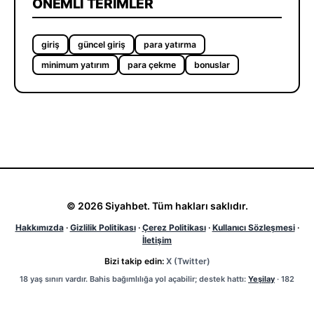
ÖNEMLI TERIMLER
giriş
güncel giriş
para yatırma
minimum yatırım
para çekme
bonuslar
© 2026 Siyahbet. Tüm hakları saklıdır.
Hakkımızda
·
Gizlilik Politikası
·
Çerez Politikası
·
Kullanıcı Sözleşmesi
·
İletişim
Bizi takip edin:
X (Twitter)
18 yaş sınırı vardır. Bahis bağımlılığa yol açabilir; destek hattı:
Yeşilay
· 182