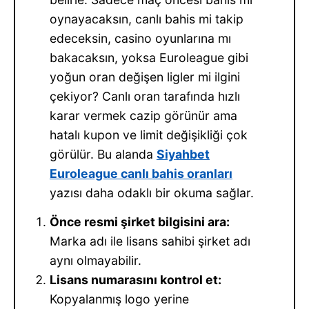
oynayacaksın, canlı bahis mi takip
edeceksin, casino oyunlarına mı
bakacaksın, yoksa Euroleague gibi
yoğun oran değişen ligler mi ilgini
çekiyor? Canlı oran tarafında hızlı
karar vermek cazip görünür ama
hatalı kupon ve limit değişikliği çok
görülür. Bu alanda
Siyahbet
Euroleague canlı bahis oranları
yazısı daha odaklı bir okuma sağlar.
Önce resmi şirket bilgisini ara:
Marka adı ile lisans sahibi şirket adı
aynı olmayabilir.
Lisans numarasını kontrol et:
Kopyalanmış logo yerine