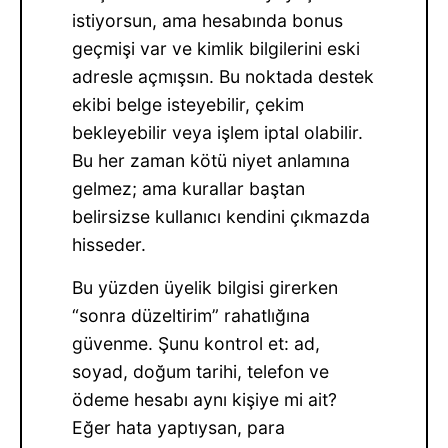
istiyorsun, ama hesabında bonus
geçmişi var ve kimlik bilgilerini eski
adresle açmışsın. Bu noktada destek
ekibi belge isteyebilir, çekim
bekleyebilir veya işlem iptal olabilir.
Bu her zaman kötü niyet anlamına
gelmez; ama kurallar baştan
belirsizse kullanıcı kendini çıkmazda
hisseder.
Bu yüzden üyelik bilgisi girerken
“sonra düzeltirim” rahatlığına
güvenme. Şunu kontrol et: ad,
soyad, doğum tarihi, telefon ve
ödeme hesabı aynı kişiye mi ait?
Eğer hata yaptıysan, para