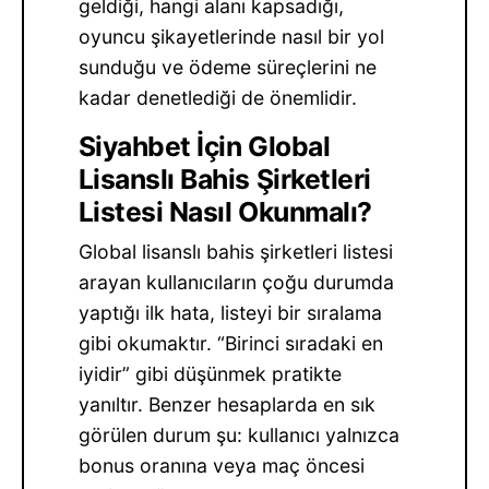
geldiği, hangi alanı kapsadığı,
oyuncu şikayetlerinde nasıl bir yol
sunduğu ve ödeme süreçlerini ne
kadar denetlediği de önemlidir.
Siyahbet İçin Global
Lisanslı Bahis Şirketleri
Listesi Nasıl Okunmalı?
Global lisanslı bahis şirketleri listesi
arayan kullanıcıların çoğu durumda
yaptığı ilk hata, listeyi bir sıralama
gibi okumaktır. “Birinci sıradaki en
iyidir” gibi düşünmek pratikte
yanıltır. Benzer hesaplarda en sık
görülen durum şu: kullanıcı yalnızca
bonus oranına veya maç öncesi