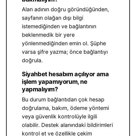
Alan adının doğru göründüğünden,
sayfanın olağan dışı bilgi
istemediğinden ve bağlantının
beklenmedik bir yere
yönlenmediğinden emin ol. Şüphe
varsa şifre yazma; önce bağlantıyı
doğrula.
Siyahbet hesabım açılıyor ama
işlem yapamıyorum, ne
yapmalıyım?
Bu durum bağlantıdan çok hesap
doğrulama, bakım, ödeme yöntemi
veya güvenlik kontrolüyle ilgili
olabilir. Destek alanındaki bildirimleri
kontrol et ve özellikle çekim