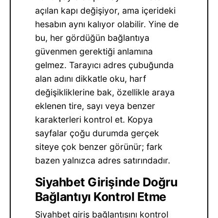
açılan kapı değişiyor, ama içerideki
hesabın aynı kalıyor olabilir. Yine de
bu, her gördüğün bağlantıya
güvenmen gerektiği anlamına
gelmez. Tarayıcı adres çubuğunda
alan adını dikkatle oku, harf
değişikliklerine bak, özellikle araya
eklenen tire, sayı veya benzer
karakterleri kontrol et. Kopya
sayfalar çoğu durumda gerçek
siteye çok benzer görünür; fark
bazen yalnızca adres satırındadır.
Siyahbet Girişinde Doğru
Bağlantıyı Kontrol Etme
Siyahbet giriş bağlantısını kontrol