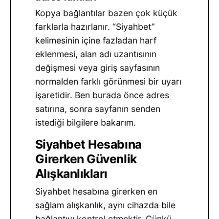
Kopya bağlantılar bazen çok küçük
farklarla hazırlanır. “Siyahbet”
kelimesinin içine fazladan harf
eklenmesi, alan adı uzantısının
değişmesi veya giriş sayfasının
normalden farklı görünmesi bir uyarı
işaretidir. Ben burada önce adres
satırına, sonra sayfanın senden
istediği bilgilere bakarım.
Siyahbet Hesabına
Girerken Güvenlik
Alışkanlıkları
Siyahbet hesabına girerken en
sağlam alışkanlık, aynı cihazda bile
bağlantıyı kontrol etmektir. Çünkü