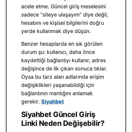
acele etme. Güncel giriş meselesini
sadece “siteye ulaşayım” diye değil,
hesabını ve kişisel bilgilerini doğru
yerde kullanmak diye düşün.
Benzer hesaplarda en sık görülen
durum şu: kullanıcı, daha önce
kaydettiği bağlantıyı kullanır, adres
değişince de ilk çıkan sonuca tıklar.
Oysa bu tarz alan adlarında erişim
değişiklikleri yaşanabildiği için
bağlantının mantığını anlamak
gerekir.
Siyahbet
Siyahbet Güncel Giriş
Linki Neden Değişebilir?