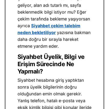
geliyor, alan adı tutarlı mı, sayfa
beklenmedik bilgi istiyor mu? Eğer
çekim tarafında bekleme yaşıyorsan
ayrıca
Siyahbet çekim talebim
neden bekletiliyor
yazısına bakman
daha doğru bir sırayla hareket
etmene yardım eder.
Siyahbet Üyelik, Bilgi ve
Erişim Sürecinde Ne
Yapmalı?
Siyahbet hesabına giriş yaptıktan
sonra üyelik bilgilerinin doğru
olduğundan emin olmak gerekir.
Yanlış telefon, hatalı e-posta veya
eksik kimlik bilgisi gibi konular ileride