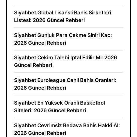
Siyahbet Global Lisansli Bahis Sirketleri
Listesi: 2026 Güncel Rehberi
Siyahbet Gunluk Para Çekme Siniri Kac:
2026 Güncel Rehberi
Siyahbet Cekim Talebi Iptal Edilir Mi: 2026
Güncel Rehberi
Siyahbet Euroleague Canli Bahis Oranlari:
2026 Güncel Rehberi
Siyahbet En Yuksek Oranli Basketbol
Siteleri: 2026 Güncel Rehberi
Siyahbet Cevrimsiz Bedava Bahis Hakki Al:
2026 Güncel Rehberi