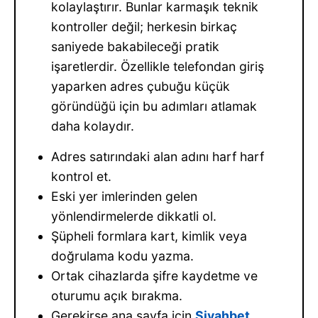
kolaylaştırır. Bunlar karmaşık teknik
kontroller değil; herkesin birkaç
saniyede bakabileceği pratik
işaretlerdir. Özellikle telefondan giriş
yaparken adres çubuğu küçük
göründüğü için bu adımları atlamak
daha kolaydır.
Adres satırındaki alan adını harf harf
kontrol et.
Eski yer imlerinden gelen
yönlendirmelerde dikkatli ol.
Şüpheli formlara kart, kimlik veya
doğrulama kodu yazma.
Ortak cihazlarda şifre kaydetme ve
oturumu açık bırakma.
Gerekirse ana sayfa için
Siyahbet