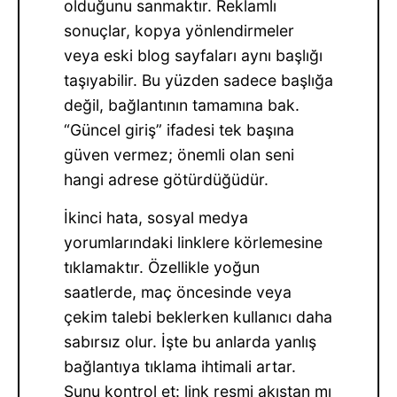
olduğunu sanmaktır. Reklamlı
sonuçlar, kopya yönlendirmeler
veya eski blog sayfaları aynı başlığı
taşıyabilir. Bu yüzden sadece başlığa
değil, bağlantının tamamına bak.
“Güncel giriş” ifadesi tek başına
güven vermez; önemli olan seni
hangi adrese götürdüğüdür.
İkinci hata, sosyal medya
yorumlarındaki linklere körlemesine
tıklamaktır. Özellikle yoğun
saatlerde, maç öncesinde veya
çekim talebi beklerken kullanıcı daha
sabırsız olur. İşte bu anlarda yanlış
bağlantıya tıklama ihtimali artar.
Şunu kontrol et: link resmi akıştan mı