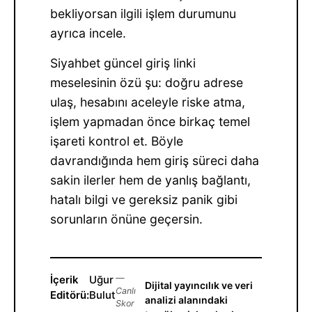
bekliyorsan ilgili işlem durumunu
ayrıca incele.
Siyahbet güncel giriş linki
meselesinin özü şu: doğru adrese
ulaş, hesabını aceleyle riske atma,
işlem yapmadan önce birkaç temel
işareti kontrol et. Böyle
davrandığında hem giriş süreci daha
sakin ilerler hem de yanlış bağlantı,
hatalı bilgi ve gereksiz panik gibi
sorunların önüne geçersin.
İçerik
Uğur
—
Dijital yayıncılık ve veri
Canlı
Editörü:
Bulut
analizi alanındaki
Skor