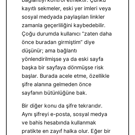
kayıtlı sekmeler, eski yer imleri veya
sosyal medyada paylaşılan linkler
zamanla geçerliliğini kaybedebilir.
Çoğu durumda kullanıcı “zaten daha
önce buradan girmiştim” diye
düşünür; ama bağlantı
yönlendirilmişse ya da eski sayfa
başka bir sayfaya dönmüşse risk
başlar. Burada acele etme, özellikle
şifre alanına gelmeden önce
sayfanın bütünlüğüne bak.
Bir diğer konu da şifre tekrarıdır.
Aynı şifreyi e-posta, sosyal medya
ve bahis hesabında kullanmak
pratikte en zayıf halka olur. Eğer bir