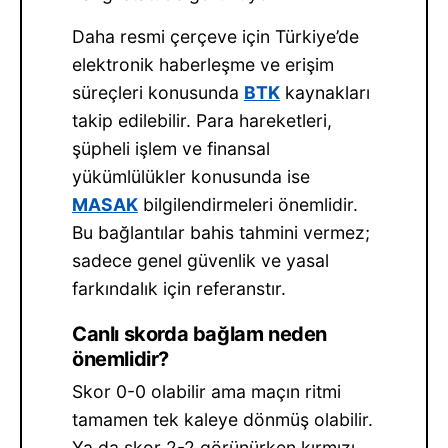
Daha resmi çerçeve için Türkiye’de
elektronik haberleşme ve erişim
süreçleri konusunda
BTK
kaynakları
takip edilebilir. Para hareketleri,
şüpheli işlem ve finansal
yükümlülükler konusunda ise
MASAK
bilgilendirmeleri önemlidir.
Bu bağlantılar bahis tahmini vermez;
sadece genel güvenlik ve yasal
farkındalık için referanstır.
Canlı skorda bağlam neden
önemlidir?
Skor 0-0 olabilir ama maçın ritmi
tamamen tek kaleye dönmüş olabilir.
Ya da skor 2-2 görünürken kırmızı