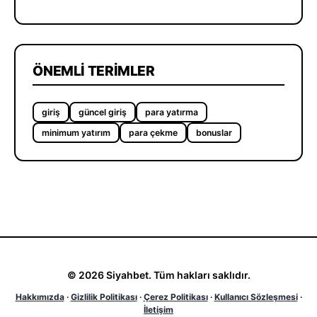
ÖNEMLI TERIMLER
giriş
güncel giriş
para yatırma
minimum yatırım
para çekme
bonuslar
© 2026 Siyahbet. Tüm hakları saklıdır.
Hakkımızda
·
Gizlilik Politikası
·
Çerez Politikası
·
Kullanıcı Sözleşmesi
·
İletişim