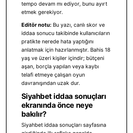
tempo devam mı ediyor, bunu ayırt
etmek gerekiyor.
Editör notu:
Bu yazı, canlı skor ve
iddaa sonucu takibinde kullanıcıların
pratikte nerede hata yaptığını
anlatmak için hazırlanmıştır. Bahis 18
yaş ve üzeri kişiler içindir; bütçeni
aşan, borçla yapılan veya kaybı
telafi etmeye çalışan oyun
davranışından uzak dur.
Siyahbet iddaa sonuçları
ekranında önce neye
bakılır?
Siyahbet iddaa sonuçları sayfasına