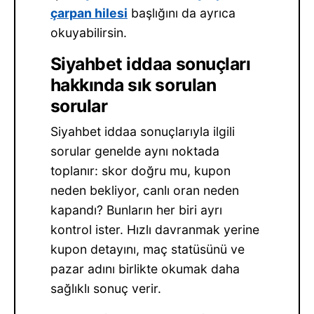
çarpan hilesi
başlığını da ayrıca
okuyabilirsin.
Siyahbet iddaa sonuçları
hakkında sık sorulan
sorular
Siyahbet iddaa sonuçlarıyla ilgili
sorular genelde aynı noktada
toplanır: skor doğru mu, kupon
neden bekliyor, canlı oran neden
kapandı? Bunların her biri ayrı
kontrol ister. Hızlı davranmak yerine
kupon detayını, maç statüsünü ve
pazar adını birlikte okumak daha
sağlıklı sonuç verir.