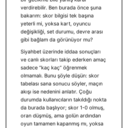
verdirebilir. Ben burada önce şuna
bakarım: skor bilgisi tek başına
yeterli mi, yoksa kart, oyuncu
değişikliği, set durumu, devre arası
gibi bağlam da görünüyor mu?
Siyahbet üzerinde iddaa sonuçları
ve canlı skorları takip ederken amaç
sadece “kaç kaç” öğrenmek
olmamalı. Bunu şöyle düşün: skor
tabelası sana sonucu söyler, maçın
akışı ise nedenini anlatır. Çoğu
durumda kullanıcıların takıldığı nokta
da burada başlıyor; skor 1-0 olmuş,
oran düşmüş, ama golün ardından
oyun tamamen kapanmış mı, yoksa