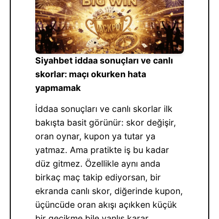
Siyahbet iddaa sonuçları ve canlı
skorlar: maçı okurken hata
yapmamak
İddaa sonuçları ve canlı skorlar ilk
bakışta basit görünür: skor değişir,
oran oynar, kupon ya tutar ya
yatmaz. Ama pratikte iş bu kadar
düz gitmez. Özellikle aynı anda
birkaç maç takip ediyorsan, bir
ekranda canlı skor, diğerinde kupon,
üçüncüde oran akışı açıkken küçük
bir gecikme bile yanlış karar